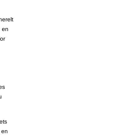
nerelt
n en
or
es
u
ets
 en