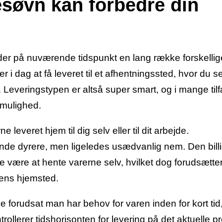
søvn kan forbedre din
yder på nuværende tidspunkt en lang række forskellig
 i dag at få leveret til et afhentningssted, hvor du s
t. Leveringstypen er altså super smart, og i mange til
smulighed.
 leveret hjem til dig selv eller til dit arbejde.
ende dyrere, men ligeledes usædvanlig nem. Den bill
lde være at hente varerne selv, hvilket dog forudsætte
ngens hjemsted.
forudsat man har behov for varen inden for kort tid
trollerer tidshorisonten for levering på det aktuelle p