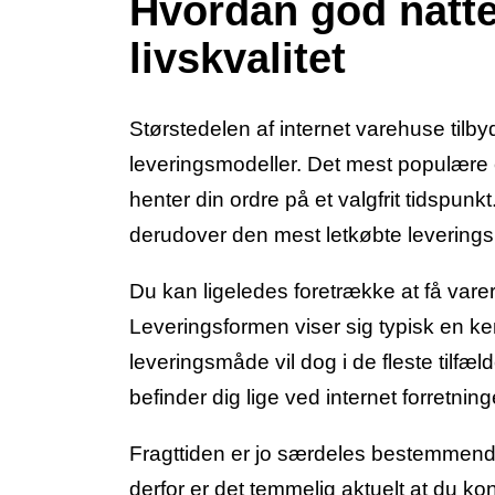
Hvordan god natte
livskvalitet
Størstedelen af internet varehuse tilb
leveringsmodeller. Det mest populære er
henter din ordre på et valgfrit tidspunk
derudover den mest letkøbte levering
Du kan ligeledes foretrække at få varerne
Leveringsformen viser sig typisk en k
leveringsmåde vil dog i de fleste tilfæ
befinder dig lige ved internet forretni
Fragttiden er jo særdeles bestemmende 
derfor er det temmelig aktuelt at du kon