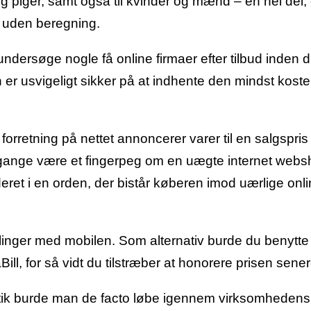
og piger, samt også til kvinder og mænd – en hel del,
 uden beregning.
undersøge nogle få online firmaer efter tilbud inden 
r usvigeligt sikker på at indhente den mindst koste
forretning på nettet annoncerer varer til en salgspri
ge gange være et fingerpeg om en uægte internet webs
uderet i en orden, der bistår køberen imod uærlige onl
talinger med mobilen. Som alternativ burde du benytte
ill, for så vidt du tilstræber at honorere prisen sener
utik burde man de facto løbe igennem virksomhedens