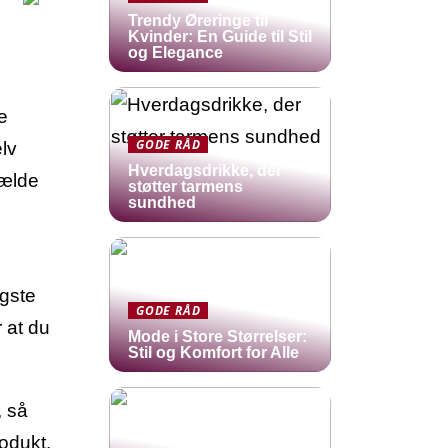
Trendy Øreringe til
Kvinder: En Guide til Stil
og Elegance
e
GODE RÅD
elv
Hverdagsdrikke, der
fælde
støtter tarmens
sundhed
igste
GODE RÅD
r at du
Mode i Store Størrelser:
Stil og Komfort for Alle
, så
rodukt.