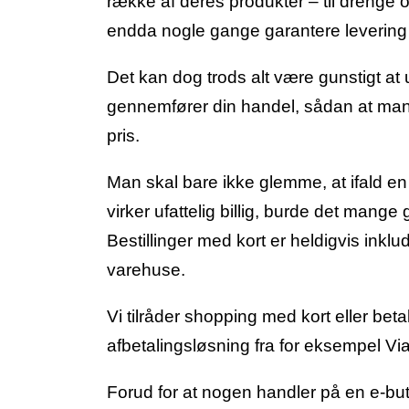
række af deres produkter – til drenge 
endda nogle gange garantere levering
Det kan dog trods alt være gunstigt at 
gennemfører din handel, sådan at man e
pris.
Man skal bare ikke glemme, at ifald en 
virker ufattelig billig, burde det man
Bestillinger med kort er heldigvis inkl
varehuse.
Vi tilråder shopping med kort eller be
afbetalingsløsning fra for eksempel ViaB
Forud for at nogen handler på en e-b