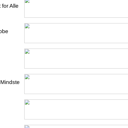
 for Alle
robe
e Mindste