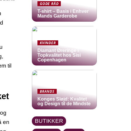
GODE RÅD
T-shirt – Basis i Enhver
m
Mands Garderobe
ed
KVINDER
du
Diamant Øreringe i
Topkvalitet hos Sisi
g,
Copenhagen
m til
BRANDS
ket
Konges Sløjd: Kvalitet
og Design til de Mindste
 og
BUTIKKER
å en