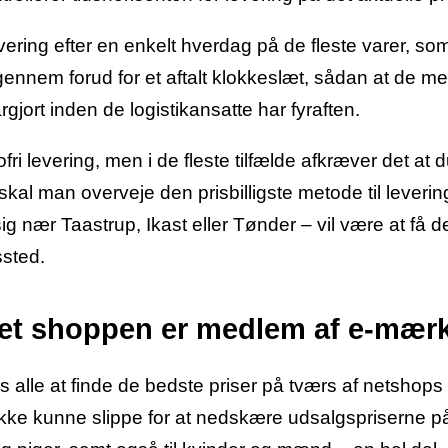
vering efter en enkelt hverdag på de fleste varer, so
igennem forud for et aftalt klokkeslæt, sådan at de m
gjort inden de logistikansatte har fyraften.
ri levering, men i de fleste tilfælde afkræver det at 
kal man overveje den prisbilligste metode til leverin
g nær Taastrup, Ikast eller Tønder – vil være at få de
ssted.
et shoppen er medlem af e-mær
s alle at finde de bedste priser på tværs af netshops
 ikke kunne slippe for at nedskære udsalgspriserne p