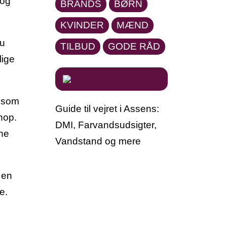
 og
BRANDS
BØRN
KVINDER
MÆND
du
TILBUD
GODE RÅD
lige
s som
Guide til vejret i Assens:
hop.
DMI, Farvandsudsigter,
ine
Vandstand og mere
 en
e.