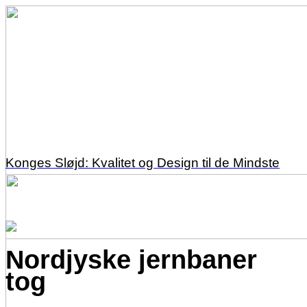
Konges Sløjd: Kvalitet og Design til de Mindste
Nordjyske jernbaner
tog