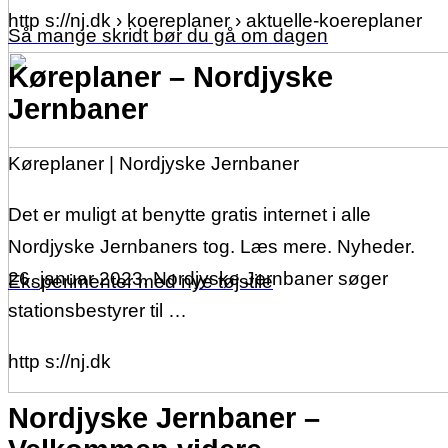
http s://nj.dk › koereplaner › aktuelle-koereplaner
Så mange skridt bør du gå om dagen
Køreplaner – Nordjyske
Jernbaner
Køreplaner | Nordjyske Jernbaner
Det er muligt at benytte gratis internet i alle
Nordjyske Jernbaners tog. Læs mere. Nyheder.
26. januar 2023. Nordjyske Jernbaner søger
Eksperimenter med nye tøjstile
stationsbestyrer til …
http s://nj.dk
Nordjyske Jernbaner –