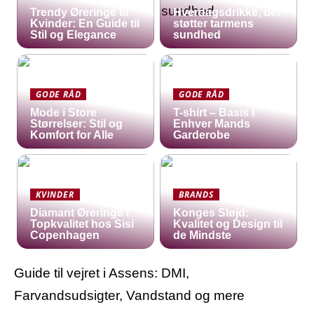
Trendy Øreringe til
Hverdagsdrikke, der
Kvinder: En Guide til
støtter tarmens
Stil og Elegance
sundhed
GODE RÅD
GODE RÅD
Mode i Store
T-shirt – Basis i
Størrelser: Stil og
Enhver Mands
Komfort for Alle
Garderobe
KVINDER
BRANDS
Diamant Øreringe i
Konges Sløjd:
Topkvalitet hos Sisi
Kvalitet og Design til
Copenhagen
de Mindste
Guide til vejret i Assens: DMI,
Farvandsudsigter, Vandstand og mere