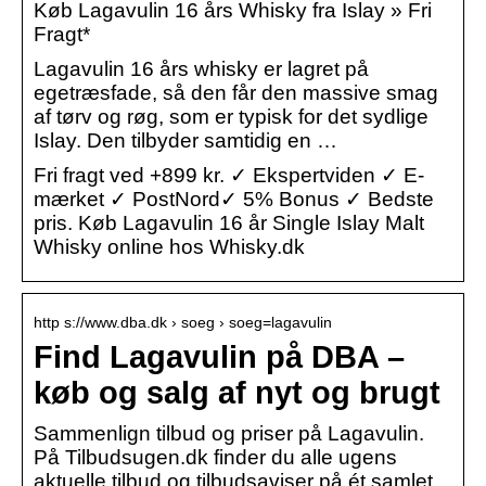
Køb Lagavulin 16 års Whisky fra Islay » Fri
Fragt*
Lagavulin 16 års whisky er lagret på
egetræsfade, så den får den massive smag
af tørv og røg, som er typisk for det sydlige
Islay. Den tilbyder samtidig en …
Fri fragt ved +899 kr. ✓ Ekspertviden ✓ E-
mærket ✓ PostNord✓ 5% Bonus ✓ Bedste
pris. Køb Lagavulin 16 år Single Islay Malt
Whisky online hos Whisky.dk
http s://www.dba.dk › soeg › soeg=lagavulin
Find Lagavulin på DBA –
køb og salg af nyt og brugt
Sammenlign tilbud og priser på Lagavulin.
På Tilbudsugen.dk finder du alle ugens
aktuelle tilbud og tilbudsaviser på ét samlet