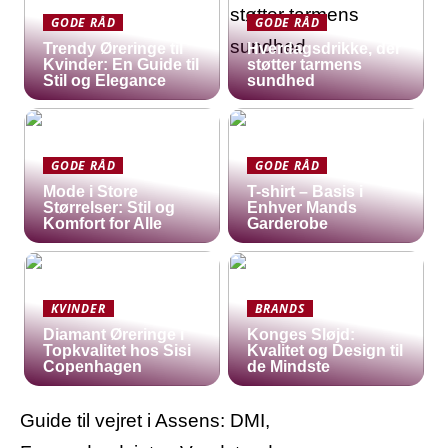
GODE RÅD
GODE RÅD
Trendy Øreringe til
Hverdagsdrikke, der
Kvinder: En Guide til
støtter tarmens
Stil og Elegance
sundhed
GODE RÅD
GODE RÅD
Mode i Store
T-shirt – Basis i
Størrelser: Stil og
Enhver Mands
Komfort for Alle
Garderobe
KVINDER
BRANDS
Diamant Øreringe i
Konges Sløjd:
Topkvalitet hos Sisi
Kvalitet og Design til
Copenhagen
de Mindste
Guide til vejret i Assens: DMI,