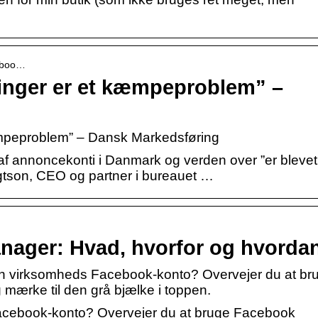
ceboo…
inger er et kæmpeproblem” –
æmpeproblem” – Dansk Markedsføring
f annoncekonti i Danmark og verden over ”er blevet
son, CEO og partner i bureauet …
ager: Hvad, hvorfor og hvorda
in virksomheds Facebook-konto? Overvejer du at br
rke til den grå bjælke i toppen.
Facebook-konto? Overvejer du at bruge Facebook