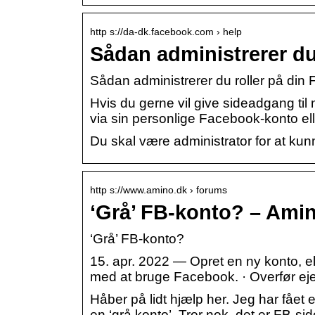
http s://da-dk.facebook.com › help
Sådan administrerer du
Sådan administrerer du roller på din
Hvis du gerne vil give sideadgang ti
via sin personlige Facebook-konto ell
Du skal være administrator for at kun
http s://www.amino.dk › forums
‘Grå’ FB-konto? – Ami
‘Grå’ FB-konto?
15. apr. 2022 — Opret en ny konto, el
med at bruge Facebook. · Overfør ejer
Håber på lidt hjælp her. Jeg har fået e
en ‘grå konto’. Tror nok, det er FB-s