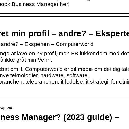
book Business Manager her!
et min profil – andre? – Ekspert
 – andre? – Eksperten – Computerworld
nge at lave en ny profil, men FB lukker dem med de
så ikke gråt min Venn.
bat om it. Computerworld er dit medie om det digital
ye teknologier, hardware, software,
branchen, telebranchen, it-ledelse, it-strategi, forretn
r-guide
ness Manager? (2023 guide) –