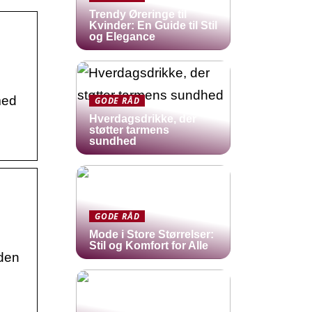
Trendy Øreringe til
Kvinder: En Guide til Stil
og Elegance
med
GODE RÅD
Hverdagsdrikke, der
støtter tarmens
sundhed
GODE RÅD
Mode i Store Størrelser:
Stil og Komfort for Alle
iden