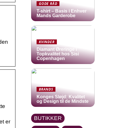
GODE RÅD
T-shirt – Basis i Enhver
Mands Garderobe
iden
KVINDER
Diamant Øreringe i
Topkvalitet hos Sisi
Copenhagen
BRANDS
Konges Sløjd: Kvalitet
og Design til de Mindste
tte
BUTIKKER
et er