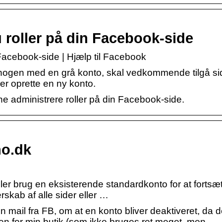
 roller på din Facebook-side
 Facebook-side | Hjælp til Facebook
l nogen med en grå konto, skal vedkommende tilgå s
er oprette en ny konto.
ne administrere roller på din Facebook-side.
no.dk
ler brug en eksisterende standardkonto for at fortsæ
skab af alle sider eller …
n mail fra FB, om at en konto bliver deaktiveret, da d
iden for min butik (som ikke bruges ret meget, men