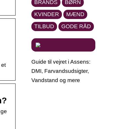
BRANDS
BØRN
KVINDER
MÆND
TILBUD
GODE RÅD
Guide til vejret i Assens:
 et
DMI, Farvandsudsigter,
Vandstand og mere
n?
uge